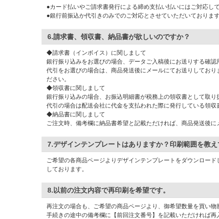
●カード払いやご請求書発行による締め支払い払いにはご対応し
●銀行前振込か代引きのみでのご対応とさせていただいておりま
6.
請求書、領収書、納品書が欲しいのですか
◆請求書（インボイス）に関しまして
銀行振り込みをお選びの場合、データご入稿後にお送りする確認
代引をお選びの場合は、商品発送後にメールにてお送りしており
ださい。
◆領収書に関しまして
銀行振り込みの場合、お振込明細書が税務上の領収書として取り
代引の場合は配送会社に代金を支払われた際に発行している領収
◆納品書に関しまして
ご注文時、備考欄に納品書希望と記載ただければ、商品発送後に
7.デザインテンプレートはありますか？印刷範
ご希望の各商品ページよりデザインテンプレートをダウンロード
しております。
8.以前の注文内容で再印刷を希望です
再注文の場合も、ご希望の商品ページより、御希望数量を買い物
手続きの途中の備考欄に【前回注文番号】を記載いただければ再