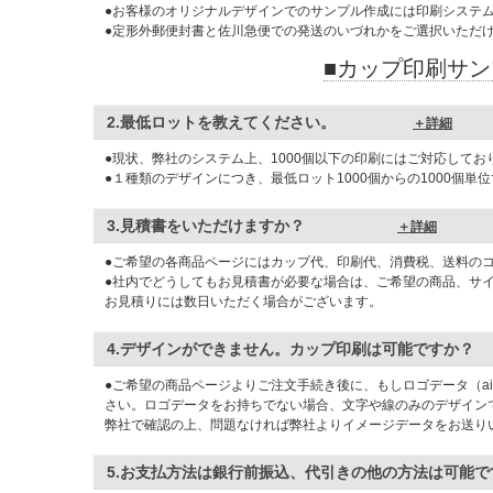
●お客様のオリジナルデザインでのサンプル作成には印刷システ
●定形外郵便封書と佐川急便での発送のいづれかをご選択いただ
■カップ印刷サ
2.最低ロットを教えてください。
＋詳細
●現状、弊社のシステム上、1000個以下の印刷にはご対応してお
●１種類のデザインにつき、最低ロット1000個からの1000個単
3.
見積書をいただけますか？
＋詳細
●ご希望の各商品ページにはカップ代、印刷代、消費税、送料の
●社内でどうしてもお見積書が必要な場合は、ご希望の商品、サ
お見積りには数日いただく場合がございます。
4.デザインができません。カップ印刷は可
●ご希望の商品ページよりご注文手続き後に、もしロゴデータ（ai
さい。ロゴデータをお持ちでない場合、文字や線のみのデザイン
弊社で確認の上、問題なければ弊社よりイメージデータをお送り
5.
お支払方法は銀行前振込、代引きの他の方法