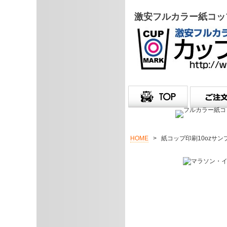
激安フルカラー紙コップ
HOME
>
紙コップ印刷10ozサン