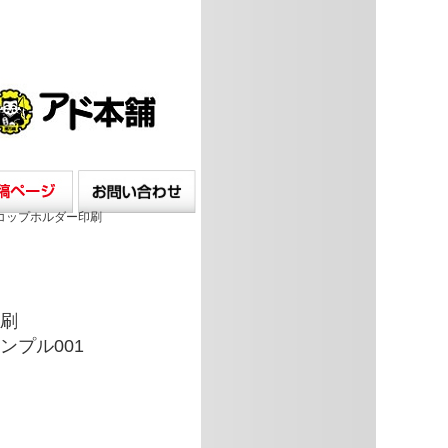
印刷
ンプル001
。